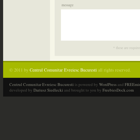
message
* these are require
© 2011 by
Centrul Comunitar Evreiesc Bucuresti
all rights reserved.
Centrul Comunitar Evreiesc Bucuresti
is powered by
WordPress
and
FREEmi
developed by
Dariusz Siedlecki
and brought to you by
FreebiesDock.com