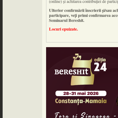
(online) și achitarea contribuției de partici
Ulterior confirmării înscrierii și/sau ac
participare, veți primi confirmarea acce
Seminarul Bereshit.
Locuri epuizate.