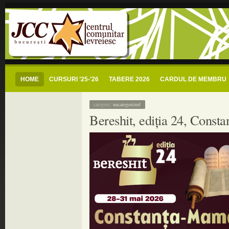
centrul comunitar evreiesc buc
jcc bucuresti – centrul comunitar evreiesc si radio shalom romania – radio com
HOME
CURSURI ’25-’26
TABERE 2026
CARDUL DE MEMBRU
category:
uncategorized
Bereshit, ediția 24, Cons