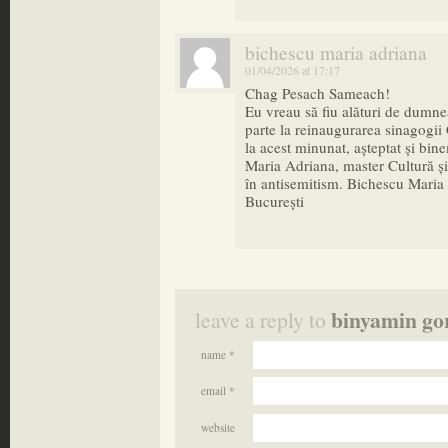
bichescu maria adriana
01/04/2026 at 17:17
Chag Pesach Sameach!
Eu vreau să fiu alături de dumne
parte la reinaugurarea sinagogii 
la acest minunat, așteptat și bi
Maria Adriana, master Cultură și 
în antisemitism. Bichescu Mari
București
binyamin go
leave a reply to
name *
email *
website