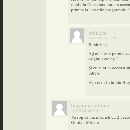
fiind din Constanta, nu am ascen
primita la lucrarile programulu
mihaela
26/05/2026 at 11:59
Bună ziua,
Ați aflat este permis a
origini evreiești?
Și eu sunt în aceeași si
întreb.
Aș vrea să vin din Bra
binyamin gordan
19/04/2026 at 14:48
Va rog să mă înscrieți cu 2 pe
Gordan Miriam