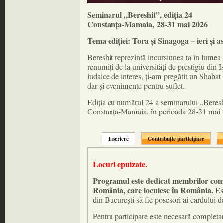
Seminarul „Bereshit”, ediția 24
Constanța-Mamaia, 28-31 mai 2026
Tema ediției: Tora și Sinagoga – ieri și as
Bereshit reprezintă incursiunea ta în lumea e
renumiți de la universități de prestigiu din I
iudaice de interes, ți-am pregătit un Shabat 
dar și evenimente pentru suflet.
Ediția cu numărul 24 a seminarului „Bereshi
Constanța-Mamaia, în perioada 28-31 mai 
Înscriere
Contribuție participare
Locuri epuizate.
Programul este dedicat membrilor comun
România, care locuiesc în România.
Est
din București să fie posesori ai cardulu
Pentru participare este necesară completar