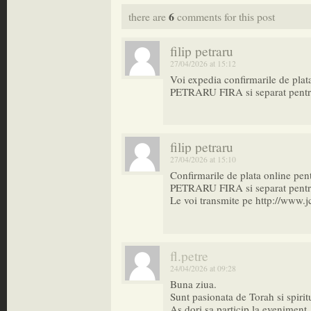
6
there are
comments for this post
filip petraru
27/04/2026 at 15:12
Voi expedia confirmarile de pl
PETRARU FIRA si separat pe
filip petraru
27/04/2026 at 15:10
Confirmarile de plata online pen
PETRARU FIRA si separat pe
Le voi transmite pe
http://www.j
fl.petre
24/04/2026 at 09:28
Buna ziua.
Sunt pasionata de Torah si spirit
As dori sa particip la eveniment,