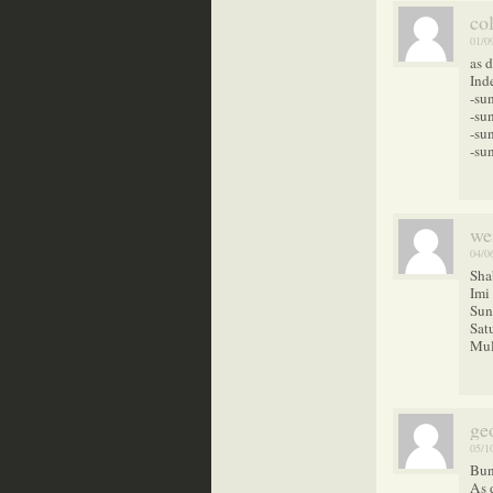
co
01/0
as 
Inde
-su
-su
-sun
-su
we
04/0
Sha
Imi
Sun
Sat
Mul
ge
05/1
Bun
As 