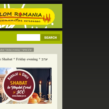
seara de shabat * friday evening * ערב שישי
 Shabat * Friday evening * ערב