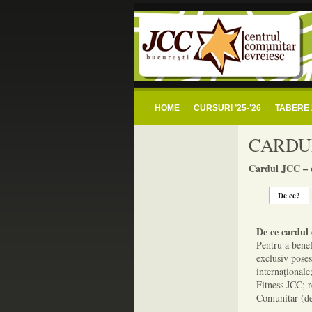
centrul comunitar
jcc bucuresti – centrul comunitar evreiesc s
HOME
CURSURI ’25-’26
TABERE 
CARDU
Cardul JCC – c
De ce?
De ce cardu
Pentru a benef
exclusiv poses
internaţional
Fitness JCC; r
Comunitar (de