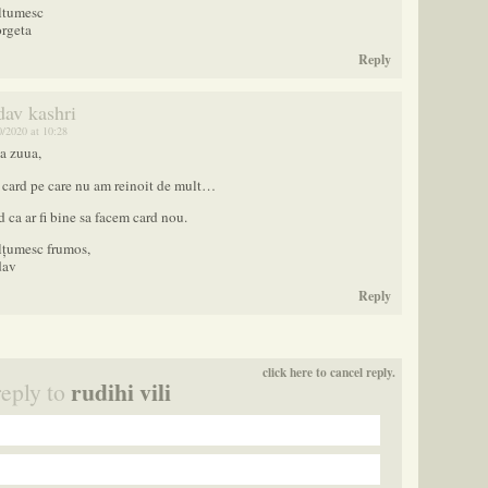
tumesc
rgeta
Reply
dav kashri
0/2020 at 10:28
a zuua,
card pe care nu am reinoit de mult…
 ca ar fi bine sa facem card nou.
țumesc frumos,
dav
Reply
click here to cancel reply.
rudihi vili
reply to