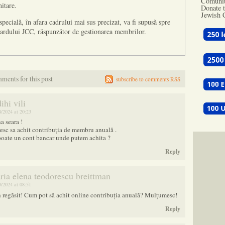
Comunit
nitare.
Donate t
Jewish 
 specială, în afara cadrului mai sus precizat, va fi supusă spre
oardului JCC, răspunzător de gestionarea membrilor.
ments for this post
subscribe to comments RSS
ihi vili
4/2024 at 20:23
a seara !
esc sa achit contribuția de membru anuală .
poate un cont bancar unde putem achita ?
Reply
ria elena teodorescu breittman
3/2024 at 08:51
 regăsit! Cum pot să achit online contribuția anuală? Mulțumesc!
Reply