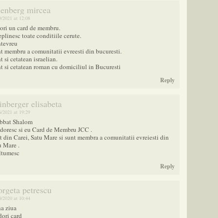
lenberg mircea
9/2021 at 12:08
dori un card de membru.
plinesc toate conditiile cerute.
ntevreu
nt membru a comunitatii evreesti din bucuresti.
t si cetatean israelian.
nt si cetatean roman cu domiciliul in Bucuresti
Reply
inberger elisabeta
6/2021 at 19:29
bbat Shalom
 doresc si eu Card de Membru JCC .
t din Carei, Satu Mare si sunt membra a comunitatii evreiesti din
u Mare .
tumesc
Reply
orgeta petrescu
0/2020 at 10:44
a ziua
dori card