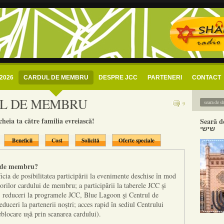
 evreiesc bucuresti
i radio shalom romania – radio comunitar evreiesc
2026
CARDUL DE MEMBRU
DESPRE JCC
PARTENERI
CONTACT
L DE MEMBRU
9
heia ta către familia evreiască!
Seară de
שישי
Beneficii
Cost
Solicită
Oferte speciale
l de membru?
icia de posibilitatea participării la evenimente deschise în mod
orilor cardului de membru; a participării la taberele JCC şi
e; reduceri la programele JCC, Blue Lagoon şi Centrul de
educeri la partenerii noștri; acces rapid în sediul Centrului
blocare ușă prin scanarea cardului).