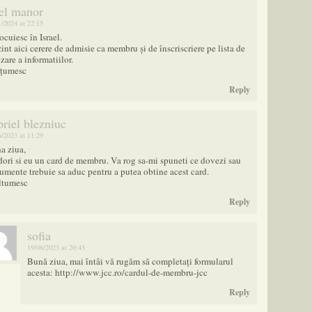
iel manor
1/2024 at 22:15
ocuiesc în Israel.
int aici cerere de admisie ca membru și de înscriscriere pe lista de
zare a informatiilor.
țumesc
Reply
briel blezniuc
6/2023 at 11:29
a ziua,
dori si eu un card de membru. Va rog sa-mi spuneti ce dovezi sau
umente trebuie sa aduc pentru a putea obtine acest card.
tumesc
Reply
sofia
19/06/2023 at 20:43
Bună ziua, mai întâi vă rugăm să completați formularul
acesta:
http://www.jcc.ro/cardul-de-membru-jcc
Reply