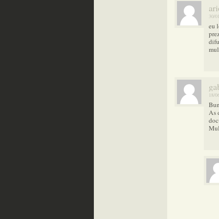
ar
30/0
eu l
prez
difu
mul
ga
18/0
Bun
As 
doc
Mul