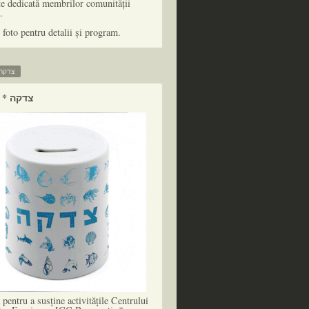
te dedicată membrilor comunității
.
 foto pentru detalii și program.
zedaka * צדקה
tzedaka * צדקה
pentru a susține activitățile Centrului