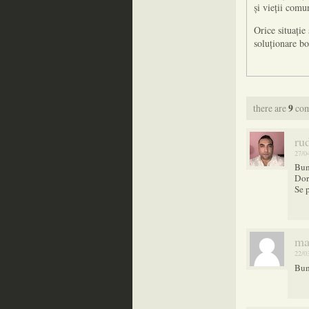
și vieții comu
Orice situație
soluționare b
there are
9
com
rud
27/0
Bun
Dor
Se 
ma
22/0
Bun