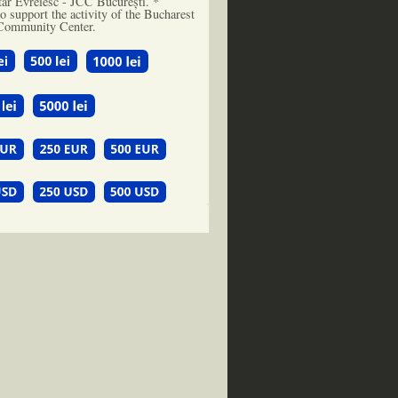
ar Evreiesc - JCC București. *
o support the activity of the Bucharest
Community Center.