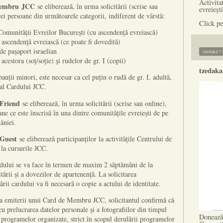
Activita
Membru
JCC
se eliberează, în urma solicitării (scrise sau
evreiești
rei persoane din următoarele categorii, indiferent de vârstă:
Click pe
omunității Evreilor București (cu ascendență evreiască)
ascendență evreiască (ce poate fi dovedită)
de pașaport israelian
t
acestora (soț/soție) și rudelor de gr. I (copii)
panții minori, este necesar ca cel puțin o rudă de gr. I, adultă,
 al Cardului JCC.
Friend
se eliberează, în urma solicitării (scrise sau online),
ane ce este înscrisă în una dintre comunitățile evreiești de pe
âniei.
Guest
se eliberează participanților la activitățile Centrului de
la cursurile JCC.
rdului se va face în termen de maxim 2 săptămâni de la
itării și a dovezilor de apartenență. La solicitarea
ării cardului va fi necesară o copie a actului de identitate.
rea emiterii unui Card de Membru JCC, solicitantul confirmă că
cu prelucrarea datelor personale și a fotografiilor din timpul
Donează 
și programelor organizate, strict în scopul derulării programelor