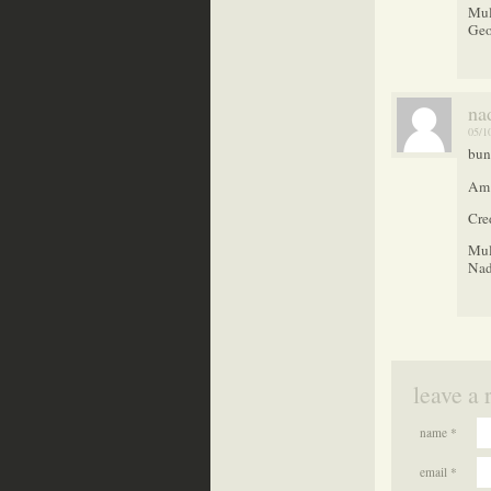
Mul
Geo
na
05/1
bun
Am 
Cred
Mul
Na
leave a 
name *
email *