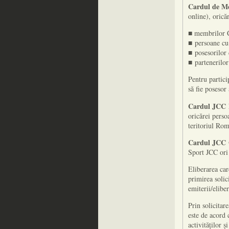
Cardul de 
online), orică
■ membrilor C
■ persoane cu 
■ posesorilor 
■ partenerilor 
Pentru partici
să fie posesor
Cardul JCC
oricărei perso
teritoriul Rom
Cardul JCC
Sport JCC ori 
Eliberarea ca
primirea solic
emiterii/eliber
Prin solicita
este de acord 
activităților 