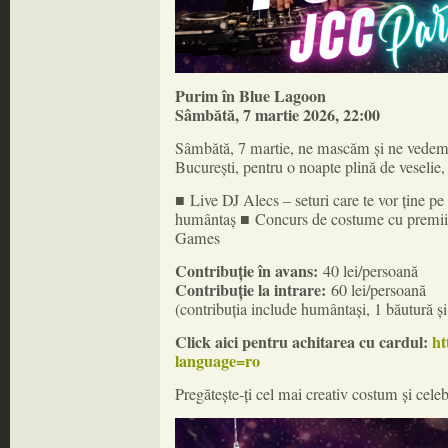
Purim în Blue Lagoon
Sâmbătă, 7 martie 2026, 22:00
Sâmbătă, 7 martie, ne mascăm și ne vede
București, pentru o noapte plină de veselie, t
■
Live DJ Alecs – seturi care te vor ține p
■
humântaș
Concurs de costume cu premi
Games
Contribuție în avans:
40 lei/persoană
Contribuție la intrare:
60 lei/persoană
(contribuția include humântași, 1 băutură și 
Click aici pentru achitarea cu cardul:
ht
language=ro
Pregătește-ți cel mai creativ costum și cele