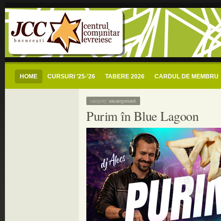
centrul comunitar evreiesc buc
jcc bucuresti – centrul comunitar evreiesc si radio shalom romania – radio com
HOME
CURSURI ’25-’26
TABERE 2026
CARDUL DE MEMBRU
category:
uncategorized
Purim în Blue Lagoon