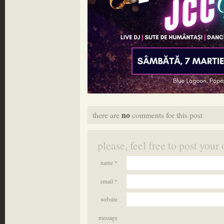
no
there are
comments for this post
please, feel free to post yo
name *
email *
website
message