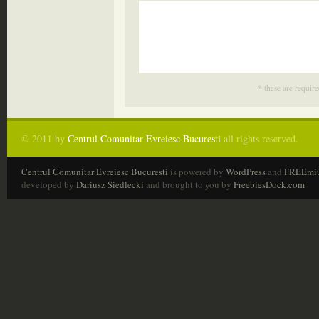
* these are require
© 2011 by
Centrul Comunitar Evreiesc Bucuresti
all rights reserved.
Centrul Comunitar Evreiesc Bucuresti
is powered by
WordPress
and
FREEmi
developed by
Dariusz Siedlecki
and brought to you by
FreebiesDock.com