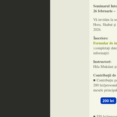
Seminarul Inte
26 februarie –
Vă invităm la se
Hora, Shabat și 
2026.
Înscriere:
Formular de în
(
completați date
informații)
Instructori:
Hila Mukdasi și
Contribuții de
■ Contribuție pa
200 lei/persoană
mesele principal
■ 550 lei/persoa