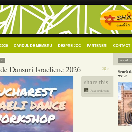
 evreiesc bucuresti
i radio shalom romania – radio comunitar evreiesc
2026
CARDUL DE MEMBRU
DESPRE JCC
PARTENERI
CONTACT
zed
de Dansuri Israeliene 2026
0
Seară de
שישי
share this
Facebook.com