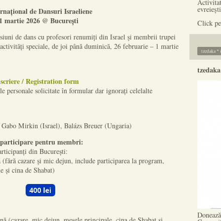
Activita
evreiești
rnațional de Dansuri Israeliene
 1 martie 2026 @ București
Click pe
siuni de dans cu profesori renumiți din Israel și membrii trupei
activități speciale, de joi până duminică, 26 februarie – 1 martie
t
scriere / Registration form
le personale solicitate în formular dar ignorați celelalte
 Gabo Mirkin (Israel), Balázs Breuer (Ungaria)
 participare pentru membri:
rticipanți din București:
 (fără cazare și mic dejun, include participarea la program,
e și cina de Shabat)
Donează 
nă (cazare, mic dejun, mesele principale, cina de Shabat și