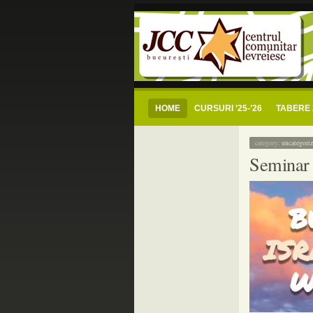
centrul comunitar
jcc bucuresti – centrul comunitar evreiesc s
HOME
CURSURI ’25-’26
TABERE 
category:
uncategori
Seminar 