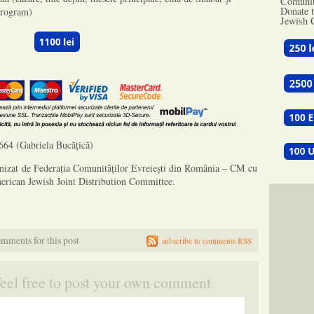
Comunit
Donate t
 program)
Jewish 
64 (Gabriela Bucățică)
izat de Federația Comunităților Evreiești din România – CM cu
merican Jewish Joint Distribution Committee.
mments for this post
subscribe to comments RSS
feel free to post your own comment