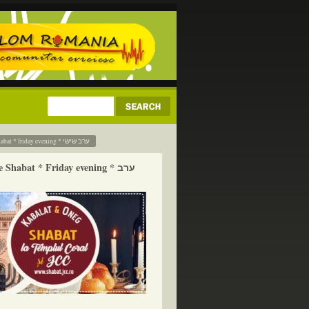
seara de shabat * friday evening * ערב שישי
 Shabat * Friday evening * ערב