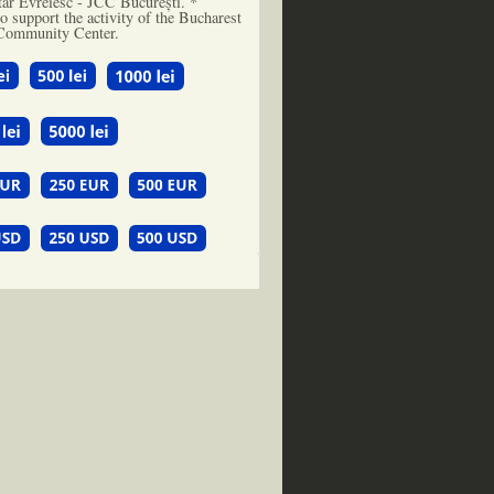
ar Evreiesc - JCC București. *
o support the activity of the Bucharest
Community Center.