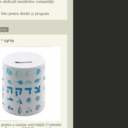
te dedicată membrilor comunității
.
 foto pentru detalii și program.
zedaka * צדקה
tzedaka * צדקה
pentru a susține activitățile Centrului