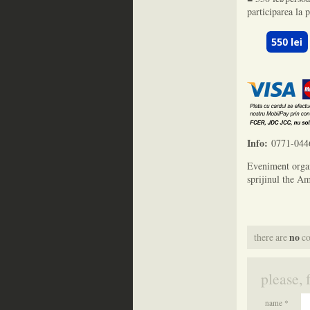
participarea la
Info:
0771-0446
Eveniment organ
sprijinul the A
there are
no
co
please, 
name *