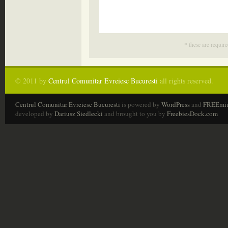
* these are require
© 2011 by
Centrul Comunitar Evreiesc Bucuresti
all rights reserved.
Centrul Comunitar Evreiesc Bucuresti
is powered by
WordPress
and
FREEmi
developed by
Dariusz Siedlecki
and brought to you by
FreebiesDock.com