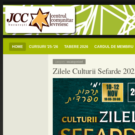
centrul comunitar evreiesc buc
jcc bucuresti – centrul comunitar evreiesc si radio shalom romania – radio com
HOME
CURSURI ’25-’26
TABERE 2026
CARDUL DE MEMBRU
category:
uncategorized
Zilele Culturii Sefarde 202