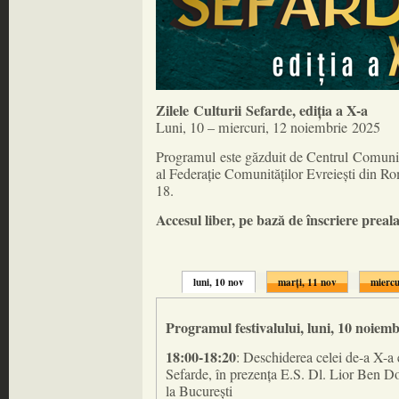
Zilele Culturii Sefarde, ediția a X-a
Luni, 10 – miercuri, 12 noiembrie 2025
Programul este găzduit de Centrul Comuni
al Federație Comunităților Evreiești din Ro
18.
Accesul liber, pe bază de înscriere preal
luni, 10 nov
marți, 11 nov
miercu
Programul festivalului, luni, 10 noiem
18:00-18:20
: Deschiderea celei de-a X-a e
Sefarde, în prezența E.S. Dl. Lior Ben D
la București