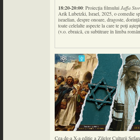
18:20-20:00
: Proiecția filmului
Jaffa Stor
Arik Lubetzki, Israel, 2025, o comedie spu
israelian, despre onoare, dragoste, dorință,
toate celelalte aspecte la care te poți aște
(v.o. ebraică, cu subtitrare în limba româ
Cea de-a X-a ediție a Zilelor Culturii Sefar