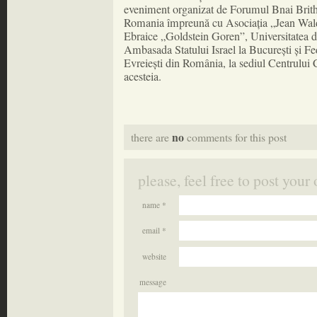
eveniment organizat de Forumul Bnai Bri
Romania împreună cu Asociația „Jean Wald
Ebraice „Goldstein Goren”, Universitatea d
Ambasada Statului Israel la București și Fe
Evreiești din România, la sediul Centrului
acesteia.
no
there are
comments for this post
please, feel free to post yo
name *
email *
website
message