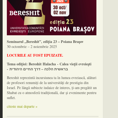
Seminarul „Bereshit”, ediția 23 – Poiana Brașov
30 octombrie – 2 noiembrie 2025
LOCURILE AU FOST EPUIZATE.
Tema ediției: Bereshit Halacha - Calea vieții evreiești
- בראשית הלכה – דרך החיים היהודית
Bereshit reprezintă incursiunea ta în lumea evreiască, alături
de profesori renumiți de la universități de prestigiu din
Israel. Pe lângă subiecte iudaice de interes, ți-am pregătit un
Shabat cu o atmosferă tradițională, dar și evenimente pentru
suflet.
citeste mai departe »