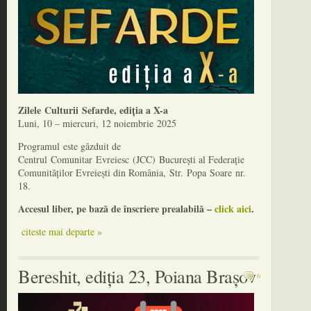
Zilele Culturii Sefarde, ediția a X-a
Luni, 10 – miercuri, 12 noiembrie 2025
Programul este găzduit de
Centrul Comunitar Evreiesc (JCC) București al Federație
Comunităților Evreiești din România, Str. Popa Soare nr.
18.
Accesul liber, pe bază de înscriere prealabilă –
click aici
.
citeste mai departe »
Bereshit, ediția 23, Poiana Brașov
6