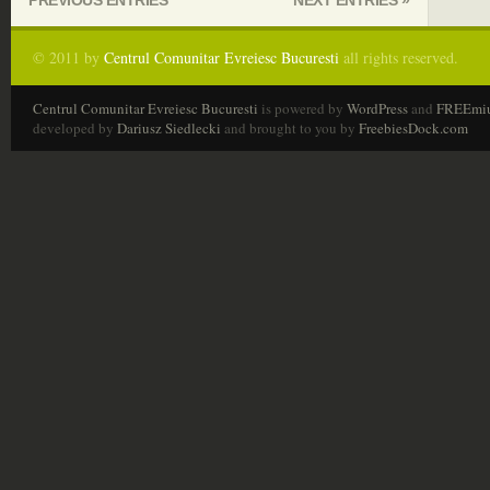
PREVIOUS ENTRIES
NEXT ENTRIES »
© 2011 by
Centrul Comunitar Evreiesc Bucuresti
all rights reserved.
Centrul Comunitar Evreiesc Bucuresti
is powered by
WordPress
and
FREEmi
developed by
Dariusz Siedlecki
and brought to you by
FreebiesDock.com