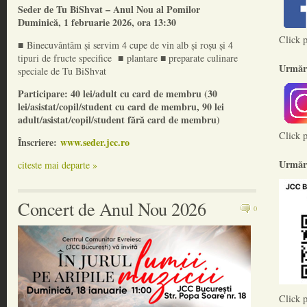
Seder de Tu BiShvat
– Anul Nou al Pomilor
Duminică, 1 februarie 2026, ora 13:30
Click p
■ Binecuvântăm și servim 4 cupe de vin alb și roșu și 4
tipuri de fructe specifice ■ plantare ■ preparate culinare
Urmăre
speciale de Tu BiShvat
Participare: 40 lei/adult cu card de membru (30
lei/asistat/copil/student cu card de membru, 90 lei
adult/asistat/copil/student fără card de membru)
Click p
Înscriere:
www.seder.jcc.ro
Urmăr
citeste mai departe »
Concert de Anul Nou 2026
0
Click 