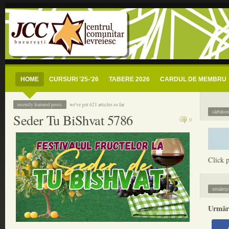
centrul comunitar evreiesc buc
jcc bucuresti – centrul comunitar evreiesc si radio shalom romania – radio com
HOME
CURSURI ’25-’26
TABERE 2026
CARDUL DE MEMBRU
recently featured posts
we've got 621 articles so far
sărbător
Seder Tu BiShvat 5786
0
Click p
urmăreșt
Urmăre