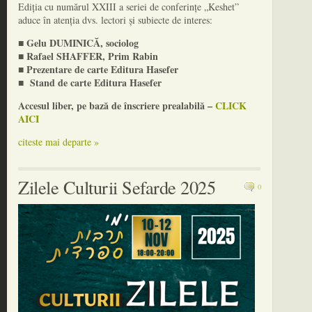
Ediția cu numărul XXIII a seriei de conferințe „Keshet”
aduce în atenția dvs. lectori și subiecte de interes:
■ Gelu DUMINICĂ, sociolog
■ Rafael SHAFFER, Prim Rabin
■ Prezentare de carte Editura Hasefer
■ Stand de carte Editura Hasefer
Accesul liber, pe bază de înscriere prealabilă –
CLICK
AICI
citeste mai departe »
Zilele Culturii Sefarde 2025
0