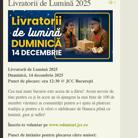
Livratorii de Lumină 2025
0
Livratorii de Lumină 2025
Duminică, 14 decembrie 2025
Punct de plecare: ora 12:30 @ JCC București
Cea mai mare bucurie este aceea de a dărui! Avem nevoie de
tine pentru ca și în acest an să ajungem la mai bine de 100 de
membri vârstnici ai comunității pentru a-i ajuta să păstreze
tradiția și pentru a le oferi o sărbătoare de Hanuca plină cu
lumină, gust și suflet!
Înscrie-te voluntar pe
www.voluntari.jcc.ro
Punct de întânire pentru plecarea către seniori: