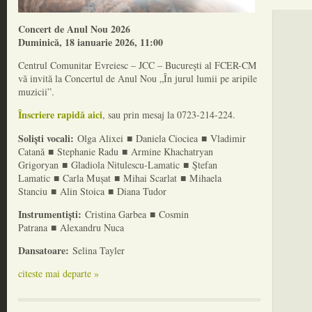
Concert de Anul Nou 2026
Duminică, 18 ianuarie 2026, 11:00
Centrul Comunitar Evreiesc – JCC – Bucureşti al FCER-CM
vă invită la Concertul de Anul Nou „În jurul lumii pe aripile
muzicii”.
Înscriere rapidă aici
, sau prin mesaj la 0723-214-224.
Soliști vocali:
■
■
Olga Alixei
Daniela Ciociea
Vladimir
■
■
Catană
Stephanie Radu
Armine Khachatryan
■
■
Grigoryan
Gladiola Nitulescu-Lamatic
Ştefan
■
■
■
Lamatic
Carla Mușat
Mihai Scarlat
Mihaela
■
■
Stanciu
Alin Stoica
Diana Tudor
Instrumentiști:
■
Cristina Garbea
Cosmin
■
Patrana
Alexandru Nuca
Dansatoare:
Selina Tayler
citeste mai departe »